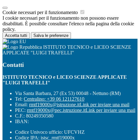
Cookie necessari per il funzionamento
I cookie necessari per il funzionamento non possono essere
disabilitati. È possibile consultare l'elenco nella pagina della cookie
policy.
Accetta tutti
Salva le preferenze
ISTITUTO TECNICO e LICEO SCIENZE
APPLICATE "LUIGI TRAFELLI"
Contatti
ISTITUTO TECNICO e LICEO SCIENZE APPLICATE
"LUIGI TRAFELLI"
Via Santa Barbara, 27 (Ex 53) 00048 - Nettuno (RM)
Tel:
Centralino: +39 06 121127610
Email:
rmtf19000x@istruzione.it
Link per inviare una mail
PEC:
rmtf19000x@pec.istruzione.it
Link per inviare una mail
C.F.: 80249350580
IBAN:
Codice Univoco ufficio: UFCVHZ
Codice IPA: istsc_rmtf19000x