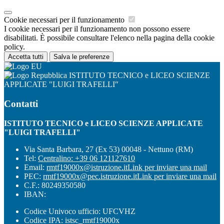
Cookie necessari per il funzionamento
I cookie necessari per il funzionamento non possono essere
disabilitati. È possibile consultare l'elenco nella pagina della cookie
policy.
Accetta tutti
Salva le preferenze
ISTITUTO TECNICO e LICEO SCIENZE
APPLICATE "LUIGI TRAFELLI"
Contatti
ISTITUTO TECNICO e LICEO SCIENZE APPLICATE
"LUIGI TRAFELLI"
Via Santa Barbara, 27 (Ex 53) 00048 - Nettuno (RM)
Tel:
Centralino: +39 06 121127610
Email:
rmtf19000x@istruzione.it
Link per inviare una mail
PEC:
rmtf19000x@pec.istruzione.it
Link per inviare una mail
C.F.: 80249350580
IBAN:
Codice Univoco ufficio: UFCVHZ
Codice IPA: istsc_rmtf19000x